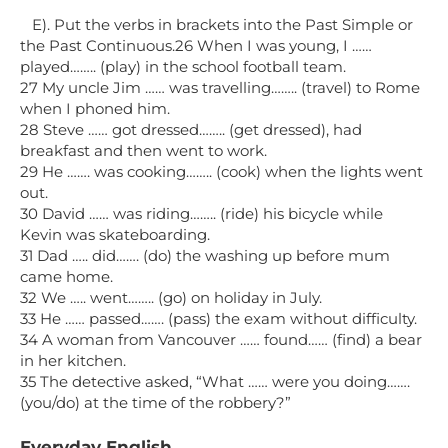
E). Put the verbs in brackets into the Past Simple or
the Past Continuous.26 When I was young, I ……
played…….. (play) in the school football team.
27 My uncle Jim …… was travelling…….. (travel) to Rome
when I phoned him.
28 Steve …… got dressed…….. (get dressed), had
breakfast and then went to work.
29 He ……. was cooking…….. (cook) when the lights went
out.
30 David …… was riding…….. (ride) his bicycle while
Kevin was skateboarding.
31 Dad ….. did……. (do) the washing up before mum
came home.
32 We ….. went…….. (go) on holiday in July.
33 He …… passed……. (pass) the exam without difficulty.
34 A woman from Vancouver …… found…… (find) a bear
in her kitchen.
35 The detective asked, “What …… were you doing…….
(you/do) at the time of the robbery?”
Everyday English