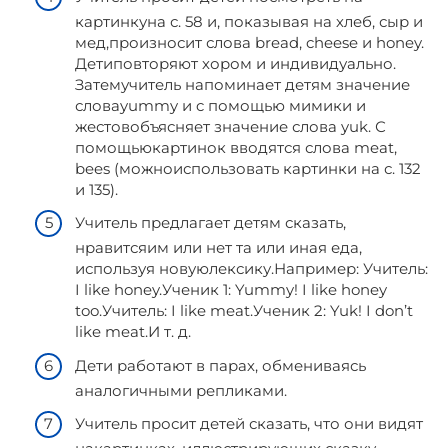
картинкуна с. 58 и, показывая на хлеб, сыр и
мед,произносит слова bread, cheese и honey.
Детиповторяют хором и индивидуально.
Затемучитель напоминает детям значение
словаyummy и c помощью мимики и
жестовобъясняет значение слова yuk. С
помощьюкартинок вводятся слова meat,
bees (можноиспользовать картинки на с. 132
и 135).
Учитель предлагает детям сказать,
нравитсяим или нет та или иная еда,
используя новуюлексику.Например: Учитель:
I like honey.Ученик 1: Yummy! I like honey
too.Учитель: I like meat.Ученик 2: Yuk! I don’t
like meat.И т. д.
Дети работают в парах, обмениваясь
аналогичными репликами.
Учитель просит детей сказать, что они видят