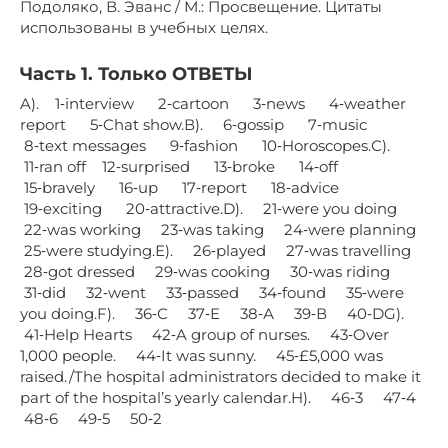
Подоляко, В. Эванс / М.: Просвещение. Цитаты
использованы в учебных целях.
Часть 1. Только ОТВЕТЫ
A). 1‑interview 2‑cartoon 3‑news 4‑weather
report 5‑Chat show.В). 6‑gossip 7‑music
8‑text messages 9‑fashion 10‑Horoscopes.С).
11‑ran off 12‑surprised 13‑broke 14‑off
15‑bravely 16‑up 17‑report 18‑advice
19‑exciting 20‑attractive.D). 21‑were you doing
22‑was working 23‑was taking 24‑were planning
25‑were studying.Е). 26‑played 27‑was travelling
28‑got dressed 29‑was cooking 30‑was riding
31‑did 32‑went 33‑passed 34‑found 35‑were
you doing.F). 36‑С 37‑Е 38‑А 39‑В 40‑DG).
41‑Help Hearts 42‑A group of nurses. 43‑Over
1,000 people. 44‑It was sunny. 45‑£5,000 was
raised./The hospital administrators decided to make it
part of the hospital’s yearly calendar.H). 46‑3 47‑4
48‑6 49‑5 50‑2