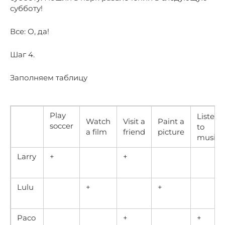
субботу!
Все: О, да!
Шаг 4.
Заполняем таблицу
Play
Listen
Watch
Visit a
Paint a
soccer
to
a film
friend
picture
music
Larry
+
+
Lulu
+
+
Paco
+
+