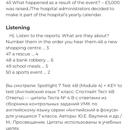
45 What happened as a result of the event? – £5,000
was raised./The hospital administrators decided to
make it part of the hospital’s yearly calendar.
Listening
H). Listen to the reports. What are they about?
Number them in the order you hear them.46 a new
shopping centre … 3
47 a rescue … 4
48 a bank robbery … 6
49 school meals … 5
50 a sports event … 2
Вы смотрели: Spotlight 7 Test 4B (Module 4) + KEY to
test (Английский язык 7 класс: Спотлайт Тест 4B
Ответы) — цитаты Теста № 4 B с ответами из
сборника контрольных заданий УМК по
английскому языку серии «Английский в фокусе»
для учащихся 7 класса. Авторы: Ю.Е. Ваулина и др./
М.: Просвещение. Цитаты использованы в учебных
целях.