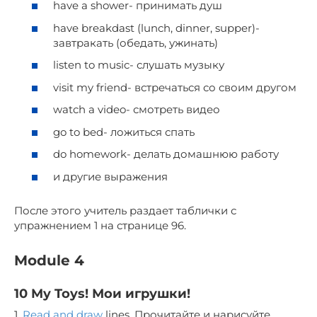
have a shower- принимать душ
have breakdast (lunch, dinner, supper)-
завтракать (обедать, ужинать)
listen to music- слушать музыку
visit my friend- встречаться со своим другом
watch a video- смотреть видео
go to bed- ложиться спать
do homework- делать домашнюю работу
и другие выражения
После этого учитель раздает таблички с
упражнением 1 на странице 96.
Module 4
10 My Toys! Мои игрушки!
1.
Read and draw
lines. Прочитайте и нарисуйте