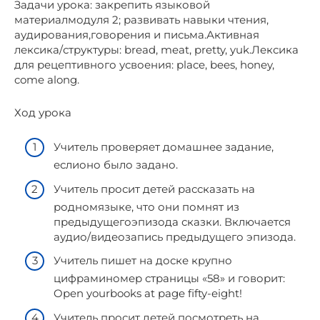
Задачи урока: закрепить языковой
материалмодуля 2; развивать навыки чтения,
аудирования,говорения и письма.Активная
лексика/структуры: bread, meat, pretty, yuk.Лексика
для рецептивного усвоения: place, bees, honey,
come along.
Ход урока
Учитель проверяет домашнее задание,
еслионо было задано.
Учитель просит детей рассказать на
родномязыке, что они помнят из
предыдущегоэпизода сказки. Включается
аудио/видеозапись предыдущего эпизода.
Учитель пишет на доске крупно
цифраминомер страницы «58» и говорит:
Open yourbooks at page fifty-eight!
Учитель просит детей посмотреть на