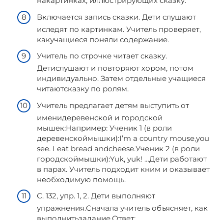
накартинках, иллюстрирующих сказку.
Включается запись сказки. Дети слушают
иследят по картинкам. Учитель проверяет,
какучащиеся поняли содержание.
Учитель по строчке читает сказку.
Детислушают и повторяют хором, потом
индивидуально. Затем отдельные учащиеся
читаютсказку по ролям.
Учитель предлагает детям выступить от
именидеревенской и городской
мышек:Например: Ученик 1 (в роли
деревенскоймышки):I’m a country mouse,you
see. I eat bread andcheese.Ученик 2 (в роли
городскоймышки):Yuk, yuk! …Дети работают
в парах. Учитель подходит кним и оказывает
необходимую помощь.
С. 132, упр. 1, 2. Дети выполняют
упражнения.Сначала учитель объясняет, как
выполнитьзадание.Ответ: