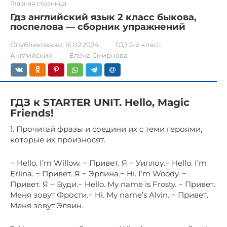
Главная страница
Гдз английский язык 2 класс быкова,
поспелова — сборник упражнений
Опубликовано:
16.02.2024
ГДЗ 2-й класс
Английский
Елена Смирнова
ГДЗ к STARTER UNIT. Hello, Magic
Friends!
1. Прочитай фразы и соедини их с теми героями,
которые их произносят.
− Hello. I’m Willow. − Привет. Я − Уиллоу.− Hello. I’m
Erlina. − Привет. Я − Эрлина.− Hi. I’m Woody. −
Привет. Я − Вуди.− Hello. My name is Frosty. − Привет.
Меня зовут Фрости.− Hi. My name’s Alvin. − Привет.
Меня зовут Элвин.