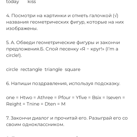
today kiss
4. Посмотри на картинки и отметь галочкой (√)
названия геометрических фигур, которые на них
изображены.
5. А. Обведи геометрические фигуры и закончи
предложения.Б. Спой песенку «Я − круг!» (I’m a
circle!).
circle rectangle triangle square
6. Напиши поздравления, используя подсказку.
one = Htwo = Athree = Pfour = Yfive = Bsix = Iseven =
Reight = Tnine = Dten = M
7. Закончи диалог и прочитай его. Разыграй его со
своим одноклассником.