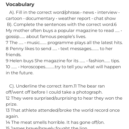
Vocabulary
A). Fill in the correct word/phrase.• news • interview •
cartoon • documentary • weather report • chat show
В). Complete the sentences with the correct word.6
My mother often buys a popular magazine to read ….. •
gossip…… about famous people’s lives.
7 The ….. • music……. programme plays all the latest hits.
8 Penny likes to send ….. • text messages…….. to her
friends.
9 Helen buys She magazine for its …… • fashion…… tips.
10 …… • Horoscopes……….try to tell you what will happen
in the future.
C). Underline the correct item.11 The bear ran
off/went off before I could take a photograph.
12 They were surprised/surprising to hear they won the
prize.
13 That athlete attended/broke the world record once
again.
14 The meat smells horrible. It has gone off/on.
15 James brave/bravely fought the lion.