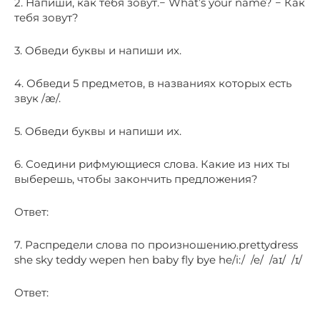
2. Напиши, как тебя зовут.− What’s your name? − Как
тебя зовут?
3. Обведи буквы и напиши их.
4. Обведи 5 предметов, в названиях которых есть
звук /æ/.
5. Обведи буквы и напиши их.
6. Соедини рифмующиеся слова. Какие из них ты
выберешь, чтобы закончить предложения?
Ответ:
7. Распредели слова по произношению.prettydress
she sky teddy wepen hen baby fly bye he/i:/ /e/ /aɪ/ /ɪ/
Ответ: